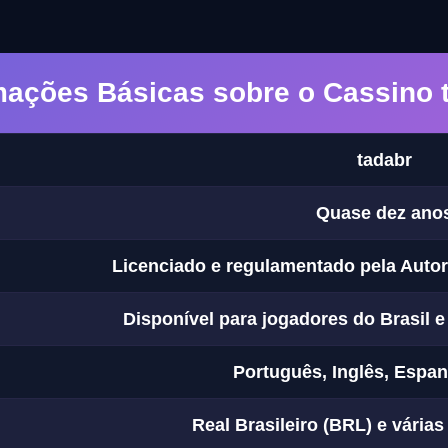
mações Básicas sobre o Cassino 
tadabr
Quase dez ano
Licenciado e regulamentado pela Autor
Disponível para jogadores do Brasil e
Português, Inglês, Espan
Real Brasileiro (BRL) e vária