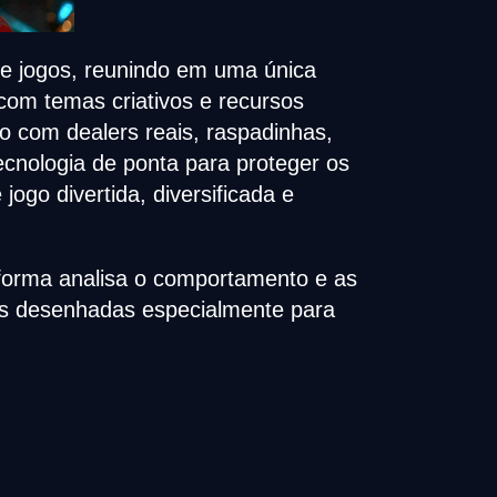
de jogos, reunindo em uma única
com temas criativos e recursos
vo com dealers reais, raspadinhas,
cnologia de ponta para proteger os
ogo divertida, diversificada e
aforma analisa o comportamento e as
as desenhadas especialmente para