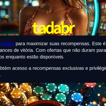
a
tadabr
para maximizar suas recompensas. Este é 
ances de vitória. Com ofertas que não duram para
os enquanto estão disponíveis.
tém acesso a recompensas exclusivas e privilégi
.