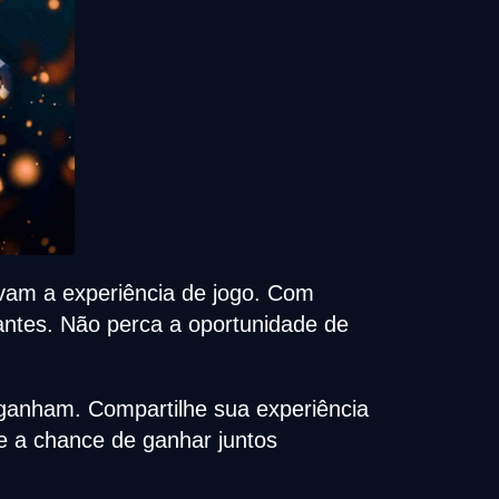
evam a experiência de jogo. Com
antes. Não perca a oportunidade de
 ganham. Compartilhe sua experiência
e a chance de ganhar juntos