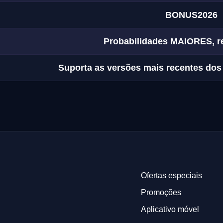
BONUS2026
Probabilidades MAIORES, re
Suporta as versões mais recentes dos
Ofertas especiais
Promoções
Aplicativo móvel