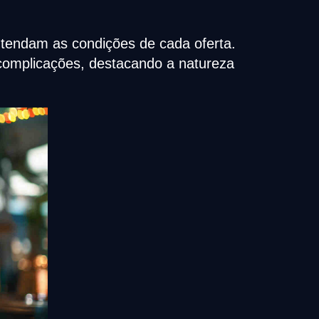
ntendam as condições de cada oferta.
 complicações, destacando a natureza