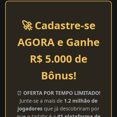
🚀 Cadastre-se
AGORA e Ganhe
R$ 5.000 de
Bônus!
⏰
OFERTA POR TEMPO LIMITADO!
Junte-se a mais de
1.2 milhão de
jogadores
que já descobriram por
que o tadabr é a
#1 plataforma de