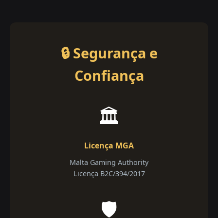
🔒 Segurança e
Confiança
🏛️
Licença MGA
Malta Gaming Authority
Licença B2C/394/2017
🛡️