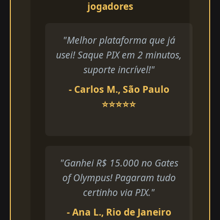
jogadores
"Melhor plataforma que já
usei! Saque PIX em 2 minutos,
suporte incrível!"
- Carlos M., São Paulo
⭐⭐⭐⭐⭐
"Ganhei R$ 15.000 no Gates
of Olympus! Pagaram tudo
certinho via PIX."
- Ana L., Rio de Janeiro