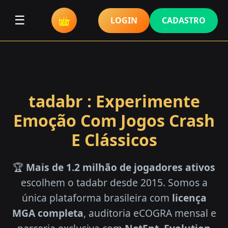
☰
LOGIN
CADASTRO
tadabr : Experimente
Emoção Com Jogos Crash
E Clássicos
🏆
Mais de 1.2 milhão de jogadores ativos
escolhem o tadabr desde 2015. Somos a
única plataforma brasileira com
licença
MGA completa
, auditoria eCOGRA mensal e