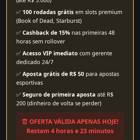
(até R$ 5.000)
✅
100 rodadas grátis
em slots premium
(Book of Dead, Starburst)
✅
Cashback de 15%
nas primeiras 48
horas sem rollover
✅
Acesso VIP imediato
com gerente
dedicado 24/7
✅
Aposta grátis de R$ 50
para apostas
esportivas
✅
Seguro de primeira aposta
até R$
200 (dinheiro de volta se perder)
⏰ OFERTA VÁLIDA APENAS HOJE!
Restam 4 horas e 23 minutos