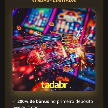
VINDAS - LIMITADA!
✅
200% de bônus
no primeiro depósito