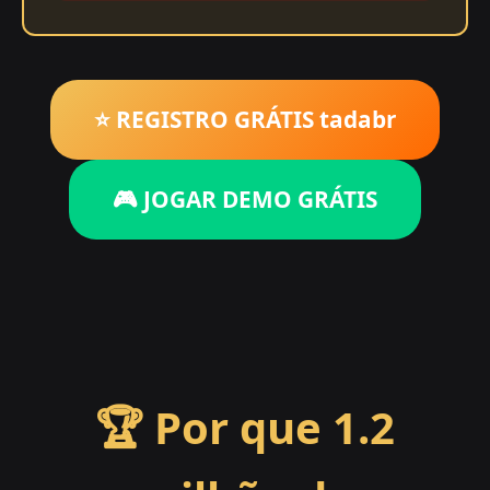
⭐ REGISTRO GRÁTIS tadabr
🎮 JOGAR DEMO GRÁTIS
🏆 Por que 1.2