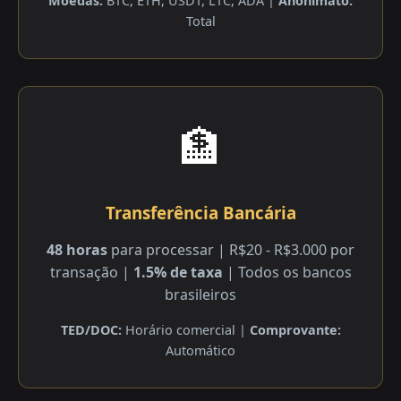
Moedas:
BTC, ETH, USDT, LTC, ADA |
Anonimato:
Total
🏦
Transferência Bancária
48 horas
para processar | R$20 - R$3.000 por
transação |
1.5% de taxa
| Todos os bancos
brasileiros
TED/DOC:
Horário comercial |
Comprovante:
Automático