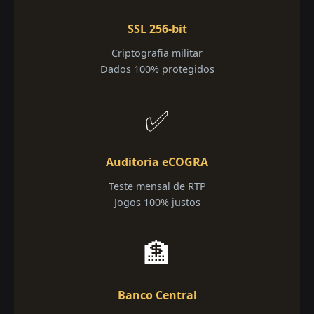
SSL 256-bit
Criptografia militar
Dados 100% protegidos
✅
Auditoria eCOGRA
Teste mensal de RTP
Jogos 100% justos
🏦
Banco Central