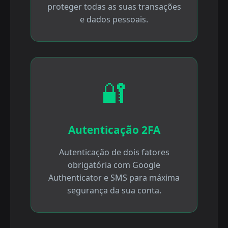
proteger todas as suas transações
e dados pessoais.
🔐
Autenticação 2FA
Autenticação de dois fatores
obrigatória com Google
Authenticator e SMS para máxima
segurança da sua conta.