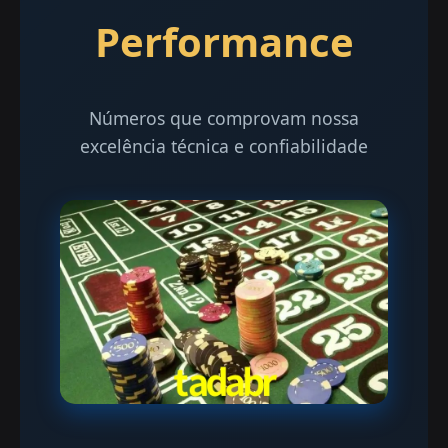
Performance
Números que comprovam nossa
excelência técnica e confiabilidade