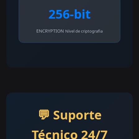
256-bit
ENCRYPTION
Nível de criptografia
💬 Suporte
Técnico 24/7