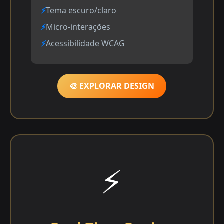
Tema escuro/claro
Micro-interações
Acessibilidade WCAG
🎨 EXPLORAR DESIGN
⚡