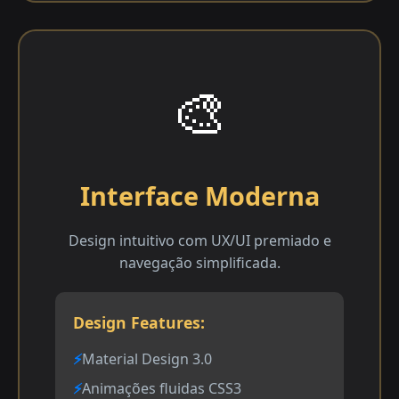
🎨
Interface Moderna
Design intuitivo com UX/UI premiado e
navegação simplificada.
Design Features:
Material Design 3.0
Animações fluidas CSS3