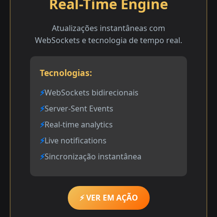
Real-Time Engine
Atualizações instantâneas com
WebSockets e tecnologia de tempo real.
Tecnologias:
WebSockets bidirecionais
Server-Sent Events
Real-time analytics
Live notifications
Sincronização instantânea
⚡ VER EM AÇÃO