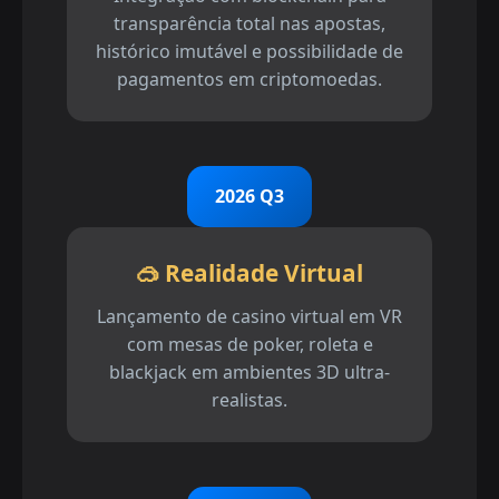
transparência total nas apostas,
histórico imutável e possibilidade de
pagamentos em criptomoedas.
2026 Q3
🥽 Realidade Virtual
Lançamento de casino virtual em VR
com mesas de poker, roleta e
blackjack em ambientes 3D ultra-
realistas.