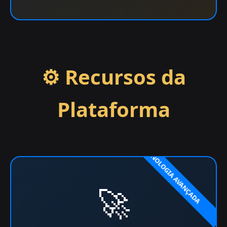
⚙️ Recursos da
Plataforma
🚀