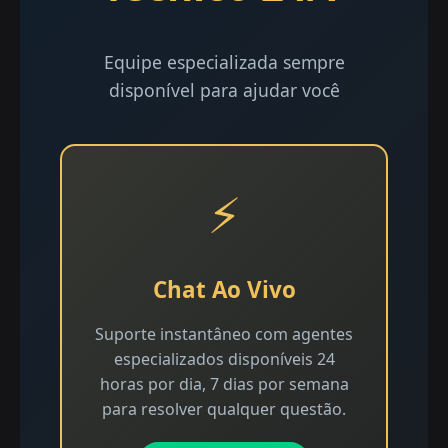
Equipe especializada sempre
disponível para ajudar você
⚡
Chat Ao Vivo
Suporte instantâneo com agentes
especializados disponíveis 24
horas por dia, 7 dias por semana
para resolver qualquer questão.