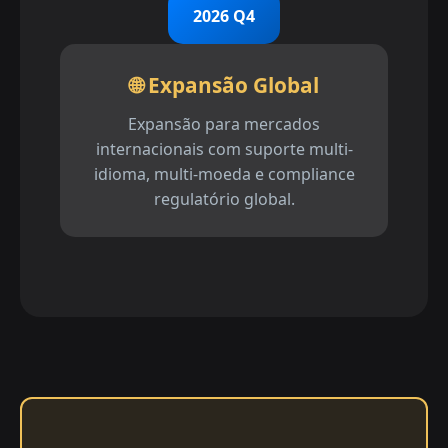
2026 Q4
🌐 Expansão Global
Expansão para mercados
internacionais com suporte multi-
idioma, multi-moeda e compliance
regulatório global.