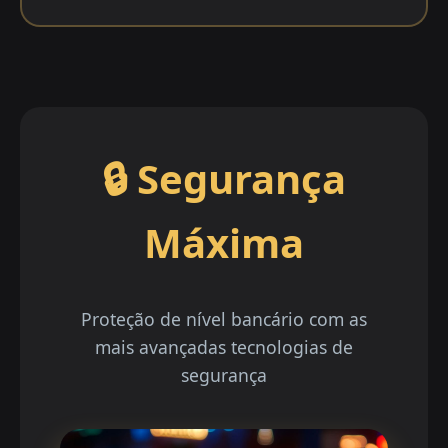
🔒 Segurança
Máxima
Proteção de nível bancário com as
mais avançadas tecnologias de
segurança